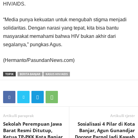
HIV/AIDS.
“Media punya kekuatan untuk mengubah stigma menjadi
solidaritas. Dengan narasi yang tepat, kita bisa bantu
masyarakat memahami bahwa HIV bukan akhir dari
segalanya,” pungkas Agus.
(Hermanto/PasundanNews.com)
TOPIK
BERITA BANJAR
KASUS HIV/AIDS
Artikulli paraprak
Artikulli tjetër
Sekolah Perempuan Jawa
Sosialisasi 4 Pilar di Kota
Barat Resmi Ditutup,
Banjar, Agun Gunandjar
Ketua TP-PKK Kota Banjar
Dorong Parpol Jadi Kawah