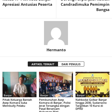
Apresiasi Antusias Peserta
Candradimuka Pemimpin
Bangsa
Hermanto
ARTIKEL TERKAIT
DARI PENULIS
Banjar
Banjar
Banjar
Pihak Keluarga Bantah
Pembunuhan Asep
Nahkodai Golkar Banjar
Asep Komara Suka
Komara di Banjar, Polisi
hingga 2030, Sudarsono
Membully Pelaku
Jerat Tersangka dengan
Targetkan 10 Kursi di
Pasal Berancam
DPRD
Hukuman Mati