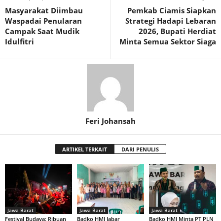
Masyarakat Diimbau
Pemkab Ciamis Siapkan
Waspadai Penularan
Strategi Hadapi Lebaran
Campak Saat Mudik
2026, Bupati Herdiat
Idulfitri
Minta Semua Sektor Siaga
Feri Johansah
ARTIKEL TERKAIT
DARI PENULIS
Jawa Barat
Jawa Barat
Jawa Barat
Festival Budaya: Ribuan
Badko HMI Jabar
Badko HMI Minta PT PLN