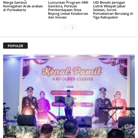
Warga Sambut
Luncurkan Program HMI
UID Benahi Jaringan
Kemegahan Arak-arakan
Gembira, Perkuat
Listrik Wilayah Jabar
di Purwakarta
Pemberdayaan Desa
Selatan, Soroti
Bojong Lewat Kolaborasi
Pemadaman Berulang di
dan Inovasi
Tiga Kabupaten
POPULER
Ciamis