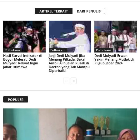
ARTIKEL TERKAIT
DARI PENULIS
Polhukam
Polhukam
Polhukam
Hasil Survei Indikator di
Janji Dedi Mulyadi Jika
Dedi Mulyadi-Erwan
Bogor Melesat, Dedi
Menang Pilkada, Bakal
Yakin Menang Mutlak di
Mulyadi: Rakyat Ingin
Ambil Alih Jalan Rusak di
Pilgub Jabar 2024
Jabar Istimewa
Daerah yang Tak Mampu
Diperbaiki
POPULER