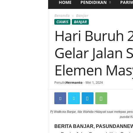
HOME
PENDIDIKAN
PARI
Beranda
Banjar
CIAMIS
BANJAR
Hari Buruh 2
Gelar Jalan
Elemen Mas
Penulis
Hermanto
-
Mei 1, 2024
Pj Walikota Banjar, Ida Wahida Hidayati saat melepas pe
pusdai K
BERITA BANJAR, PASUNDANNEW