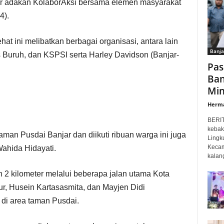
ar adakan KolaborAksi bersama elemen masyarakat
4).
hat ini melibatkan berbagai organisasi, antara lain
Banja
 Buruh, dan KSPSI serta Harley Davidson (Banjar-
Pas
Ban
Min
Herm
BERI
kebak
man Pusdai Banjar dan diikuti ribuan warga ini juga
Lingk
Kecam
 Wahida Hidayati.
kalan
 2 kilometer melalui beberapa jalan utama Kota
ur, Husein Kartasasmita, dan Mayjen Didi
 di area taman Pusdai.