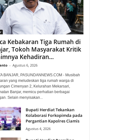
r
ca Kebakaran Tiga Rumah di
jar, Tokoh Masyarakat Kritik
imnya Kehadiran...
anto
-
Agustus 6, 2026
TA BANJAR, PASUNDANNEWS.COM - Musibah
aran yang meludeskan tiga rumah warga di
ungan Cimenyan 2, Kelurahan Mekarsari,
atan Banjar, memicu perhatian berbagai
gan. Selain menyisakan...
Bupati Herdiat Tekankan
Kolaborasi Forkopimda pada
Pergantian Kapolres Ciamis
Agustus 4, 2026