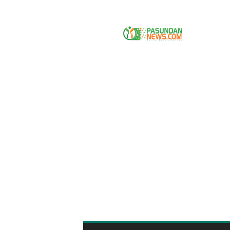
P
A
S
U
N
D
A
N
N
E
W
S