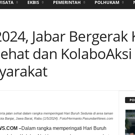
WISATA
EKBIS
PEMERINTAH
POLHUKAM
024, Jabar Bergerak 
 Sehat dan KolaboAks
yarakat
PO
serta jalan sehat dalam rangka memperingati Hari Buruh Sedunia di area taman
ota Banjar, Jawa Barat, Rabu (1/5/2024). Foto/Hermanto.PasundanNews.com
S.COM –
Dalam rangka memperingati Hari Buruh