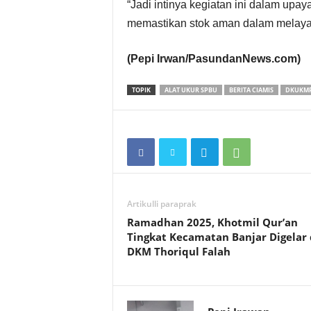
“Jadi intinya kegiatan ini dalam upa
memastikan stok aman dalam melaya
(Pepi Irwan/PasundanNews.com)
TOPIK
ALAT UKUR SPBU
BERITA CIAMIS
DKUKMP
Artikulli paraprak
Ramadhan 2025, Khotmil Qur’an
Tingkat Kecamatan Banjar Digelar 
DKM Thoriqul Falah