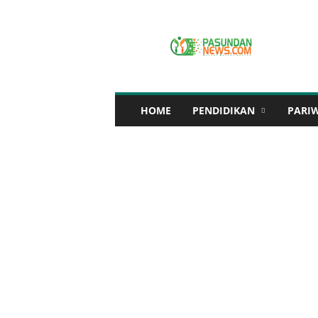
P
A
S
U
N
D
A
HOME
PENDIDIKAN
PARI
N
N
E
W
S