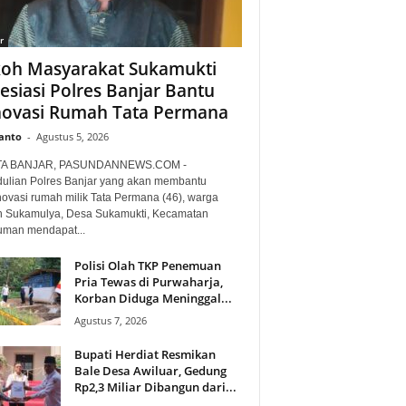
r
oh Masyarakat Sukamukti
esiasi Polres Banjar Bantu
ovasi Rumah Tata Permana
anto
-
Agustus 5, 2026
TA BANJAR, PASUNDANNEWS.COM -
ulian Polres Banjar yang akan membantu
ovasi rumah milik Tata Permana (46), warga
 Sukamulya, Desa Sukamukti, Kecamatan
uman mendapat...
Polisi Olah TKP Penemuan
Pria Tewas di Purwaharja,
Korban Diduga Meninggal...
Agustus 7, 2026
Bupati Herdiat Resmikan
Bale Desa Awiluar, Gedung
Rp2,3 Miliar Dibangun dari...