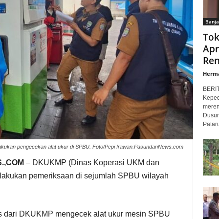
Banja
Tok
Apr
Ren
Herm
BERI
Keped
meren
Dusun
Patar
akukan pengecekan alat ukur di SPBU. Foto/Pepi Irawan.PasundanNews.com
.,COM
– DKUKMP (Dinas Koperasi UKM dan
akukan pemeriksaan di sejumlah SPBU wilayah
as dari DKUKMP mengecek alat ukur mesin SPBU