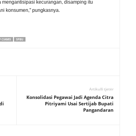
ya mengantisipasi kecurangan, disamping itu
ni konsumen,” pungkasnya.
 CIAMIS
SPBU
Artikulli tjetër
Konsolidasi Pegawai Jadi Agenda Citra
di
Pitriyami Usai Sertijab Bupati
Pangandaran