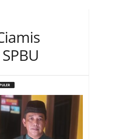
Ciamis
i SPBU
PULER