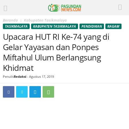
Beranda
Kabupaten Tasikmalaya
TASIKMALAYA
KABUPATEN TASIKMALAYA
PENDIDIKAN
RAGAM
Upacara HUT RI Ke-74 yang di
Gelar Yayasan dan Ponpes
Miftahul Ulum Berlangsung
Khidmat
Penulis
Redaksi
-
Agustus 17, 2019