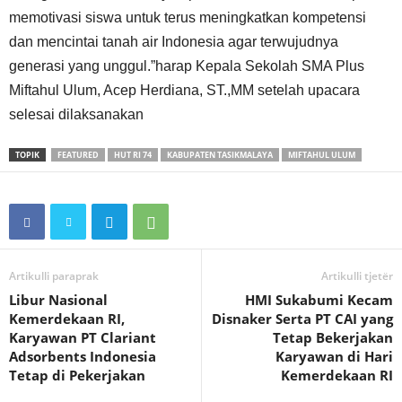
memotivasi siswa untuk terus meningkatkan kompetensi
dan mencintai tanah air Indonesia agar terwujudnya
generasi yang unggul.”harap Kepala Sekolah SMA Plus
Miftahul Ulum, Acep Herdiana, ST.,MM setelah upacara
selesai dilaksanakan
TOPIK
FEATURED
HUT RI 74
KABUPATEN TASIKMALAYA
MIFTAHUL ULUM
Artikulli paraprak
Artikulli tjetër
Libur Nasional
HMI Sukabumi Kecam
Kemerdekaan RI,
Disnaker Serta PT CAI yang
Karyawan PT Clariant
Tetap Bekerjakan
Adsorbents Indonesia
Karyawan di Hari
Tetap di Pekerjakan
Kemerdekaan RI