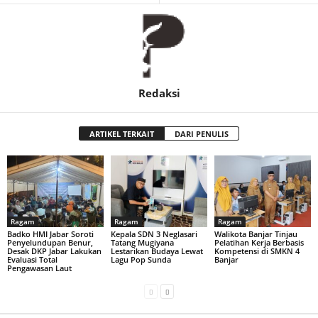
Redaksi
ARTIKEL TERKAIT
DARI PENULIS
Ragam
Ragam
Ragam
Badko HMI Jabar Soroti
Kepala SDN 3 Neglasari
Walikota Banjar Tinjau
Penyelundupan Benur,
Tatang Mugiyana
Pelatihan Kerja Berbasis
Desak DKP Jabar Lakukan
Lestarikan Budaya Lewat
Kompetensi di SMKN 4
Evaluasi Total
Lagu Pop Sunda
Banjar
Pengawasan Laut