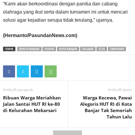
“Kami akan berkoordinasi dengan panitia dan cabang
olahraga yang ikut serta dalam turnamen ini untuk mencari
solusi agar kejadian serupa tidak terulang,” ujarnya.
(Hermanto/PasundanNews.com)
TOPIK
BERITA BANJAR
DISDIK
KOTA BANJAR
PELAJAR
SLTA
TAWURAN
Artikulli paraprak
Artikulli tjetër
Ribuan Warga Meriahkan
Warga Kecewa, Pawai
Jalan Santai HUT RI ke-80
Alegoris HUT RI di Kota
di Kelurahan Mekarsari
Banjar Tak Semeriah
Tahun Lalu