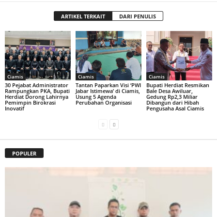
ARTIKEL TERKAIT
DARI PENULIS
Ciamis
Ciamis
Ciamis
30 Pejabat Administrator
Tantan Paparkan Visi ‘PWI
Bupati Herdiat Resmikan
Rampungkan PKA, Bupati
Jabar Istimewa’ di Ciamis,
Bale Desa Awiluar,
Herdiat Dorong Lahirnya
Usung 5 Agenda
Gedung Rp2,3 Miliar
Pemimpin Birokrasi
Perubahan Organisasi
Dibangun dari Hibah
Inovatif
Pengusaha Asal Ciamis
POPULER