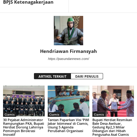
BPJS Ketenagakerjaan
Hendriawan Firmansyah
https://pasundannews.com/
ARTIKEL TERKAIT
DARI PENULIS
Ciamis
Ciamis
Ciamis
30 Pejabat Administrator
Tantan Paparkan Visi ‘PWI
Bupati Herdiat Resmikan
Rampungkan PKA, Bupati
Jabar Istimewa’ di Ciamis,
Bale Desa Awiluar,
Herdiat Dorong Lahirnya
Usung 5 Agenda
Gedung Rp2,3 Miliar
Pemimpin Birokrasi
Perubahan Organisasi
Dibangun dari Hibah
Inovatif
Pengusaha Asal Ciamis