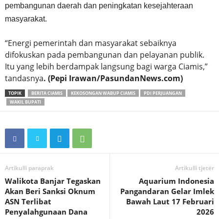
pembangunan daerah dan peningkatan kesejahteraan
masyarakat.
“Energi pemerintah dan masyarakat sebaiknya
difokuskan pada pembangunan dan pelayanan publik.
Itu yang lebih berdampak langsung bagi warga Ciamis,”
tandasnya
. (Pepi Irawan/PasundanNews.com)
TOPIK
BERITA CIAMIS
KEKOSONGAN WABUP CIAMIS
PDI PERJUANGAN
WAKIL BUPATI
Artikulli paraprak
Artikulli tjetër
Walikota Banjar Tegaskan
Aquarium Indonesia
Akan Beri Sanksi Oknum
Pangandaran Gelar Imlek
ASN Terlibat
Bawah Laut 17 Februari
Penyalahgunaan Dana
2026