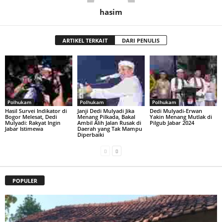
hasim
ARTIKEL TERKAIT
DARI PENULIS
Polhukam
Polhukam
Polhukam
Hasil Survei Indikator di
Janji Dedi Mulyadi Jika
Dedi Mulyadi-Erwan
Bogor Melesat, Dedi
Menang Pilkada, Bakal
Yakin Menang Mutlak di
Mulyadi: Rakyat Ingin
Ambil Alih Jalan Rusak di
Pilgub Jabar 2024
Jabar Istimewa
Daerah yang Tak Mampu
Diperbaiki
POPULER