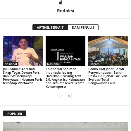
Redaksi
ARTIKEL TERKAIT
DARI PENULIS
Nasional
Nasional
Ragam
JMSI Sumut Apresiasi
Kolaborasi Seniman
Badko HMI Jabar Soroti
Sikap Tegas Dewan Pers
Indonesia-Jepang
Penyelundupan Benur,
dan PWI Menyikapi
Hadirkan Crossing Text
Desak DKP Jabar Lakukan
Pernyataan Hotman Paris
2.0, Angkat Isu Kekuasaan
Evaluasi Total
terhadap Wartawan
dan Trauma lewat Teater
Pengawasan Laut
Kontemporer
POPULER