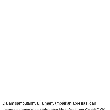
Dalam sambutannya, ia menyampaikan apresiasi dan
ucapan selamat atas peringatan Hari Kesatuan Gerak PKK