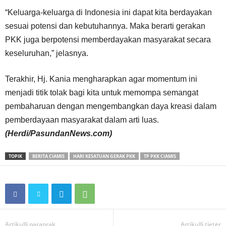
“Keluarga-keluarga di Indonesia ini dapat kita berdayakan
sesuai potensi dan kebutuhannya. Maka berarti gerakan
PKK juga berpotensi memberdayakan masyarakat secara
keseluruhan,” jelasnya.
Terakhir, Hj. Kania mengharapkan agar momentum ini
menjadi titik tolak bagi kita untuk memompa semangat
pembaharuan dengan mengembangkan daya kreasi dalam
pemberdayaan masyarakat dalam arti luas.
(Herdi/PasundanNews.com)
TOPIK
BERITA CIAMIS
HARI KESATUAN GERAK PKK
TP PKK CIAMIS
Artikulli paraprak
Artikulli tjetër