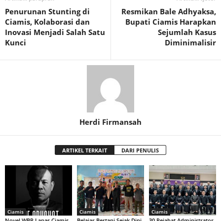
Penurunan Stunting di
Resmikan Bale Adhyaksa,
Ciamis, Kolaborasi dan
Bupati Ciamis Harapkan
Inovasi Menjadi Salah Satu
Sejumlah Kasus
Kunci
Diminimalisir
Herdi Firmansah
ARTIKEL TERKAIT
DARI PENULIS
Ciamis
Ciamis
Ciamis
Novel WBP Lapas Ciamis
Belajar Bertani Sejak Dini,
30 Pejabat Administrator