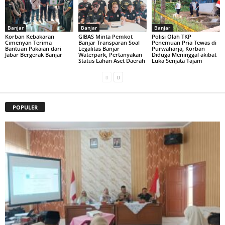
Banjar
Banjar
Banjar
Korban Kebakaran
GIBAS Minta Pemkot
Polisi Olah TKP
Cimenyan Terima
Banjar Transparan Soal
Penemuan Pria Tewas di
Bantuan Pakaian dari
Legalitas Banjar
Purwaharja, Korban
Jabar Bergerak Banjar
Waterpark, Pertanyakan
Diduga Meninggal akibat
Status Lahan Aset Daerah
Luka Senjata Tajam
POPULER