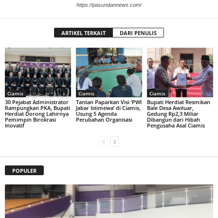
https://pasundannews.com/
ARTIKEL TERKAIT
DARI PENULIS
Ciamis
Ciamis
Ciamis
30 Pejabat Administrator
Tantan Paparkan Visi ‘PWI
Bupati Herdiat Resmikan
Rampungkan PKA, Bupati
Jabar Istimewa’ di Ciamis,
Bale Desa Awiluar,
Herdiat Dorong Lahirnya
Usung 5 Agenda
Gedung Rp2,3 Miliar
Pemimpin Birokrasi
Perubahan Organisasi
Dibangun dari Hibah
Inovatif
Pengusaha Asal Ciamis
POPULER