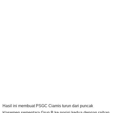
Hasil ini membuat PSGC Ciamis turun dari puncak
klasemen sementara Grup B ke posisi kedua dengan raihan