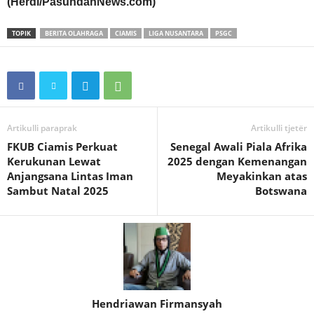
(Herdi/PasundanNews.com)
TOPIK
BERITA OLAHRAGA
CIAMIS
LIGA NUSANTARA
PSGC
Artikulli paraprak
Artikulli tjetër
FKUB Ciamis Perkuat
Senegal Awali Piala Afrika
Kerukunan Lewat
2025 dengan Kemenangan
Anjangsana Lintas Iman
Meyakinkan atas
Sambut Natal 2025
Botswana
Hendriawan Firmansyah