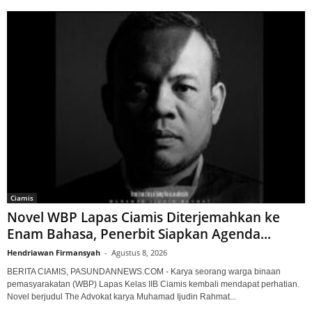
Ciamis
Novel WBP Lapas Ciamis Diterjemahkan ke
Enam Bahasa, Penerbit Siapkan Agenda...
Hendriawan Firmansyah
-
Agustus 8, 2026
BERITA CIAMIS, PASUNDANNEWS.COM - Karya seorang warga binaan
pemasyarakatan (WBP) Lapas Kelas IIB Ciamis kembali mendapat perhatian.
Novel berjudul The Advokat karya Muhamad Ijudin Rahmat...