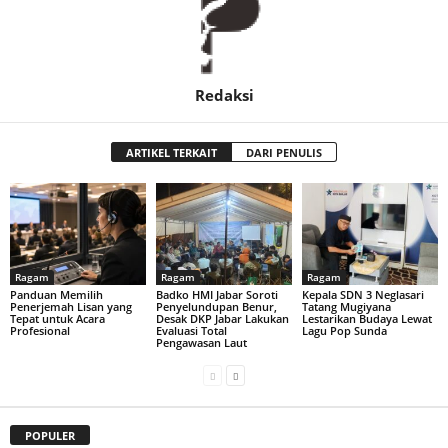
Redaksi
ARTIKEL TERKAIT
DARI PENULIS
Ragam
Ragam
Ragam
Panduan Memilih
Badko HMI Jabar Soroti
Kepala SDN 3 Neglasari
Penerjemah Lisan yang
Penyelundupan Benur,
Tatang Mugiyana
Tepat untuk Acara
Desak DKP Jabar Lakukan
Lestarikan Budaya Lewat
Profesional
Evaluasi Total
Lagu Pop Sunda
Pengawasan Laut
POPULER