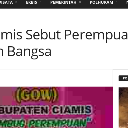
WISATA
EKBIS
PEMERINTAH
POLHUKAM
iamis Sebut Perempu
n Bangsa
PO