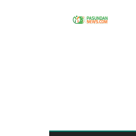
P
A
S
U
N
D
A
N
N
E
W
S