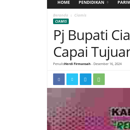
HOME
PENDIDIKAN
PARI
Beranda
Ciamis
CIAMIS
Pj Bupati C
Capai Tujua
Penulis
Herdi Firmansah
-
Desember 16, 2024