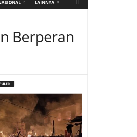
NASIONAL
LAINNYA
an Berperan
PULER