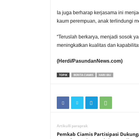
Ia juga berharap kerjasama ini menj
kaum perempuan, anak terlindungi m
“Teruslah berkarya, menjadi sosok yang
meningkatkan kualitas dan kapabilitas
(Herdi/PasundanNews.com)
TOPIK
BERITA CIAMIS
HARI IBU
Artikulli paraprak
Pemkab Ciamis Partisipasi Dukung