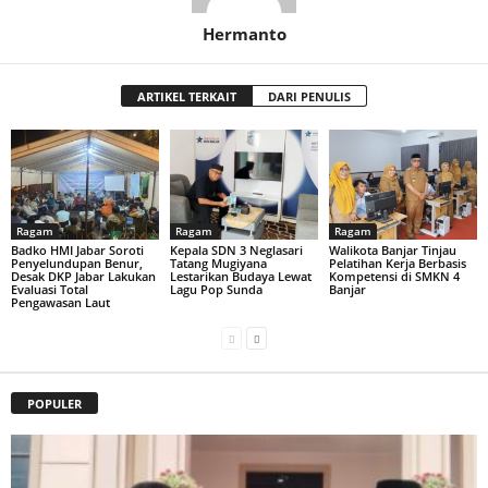
Hermanto
ARTIKEL TERKAIT
DARI PENULIS
Ragam
Ragam
Ragam
Badko HMI Jabar Soroti
Kepala SDN 3 Neglasari
Walikota Banjar Tinjau
Penyelundupan Benur,
Tatang Mugiyana
Pelatihan Kerja Berbasis
Desak DKP Jabar Lakukan
Lestarikan Budaya Lewat
Kompetensi di SMKN 4
Evaluasi Total
Lagu Pop Sunda
Banjar
Pengawasan Laut
POPULER