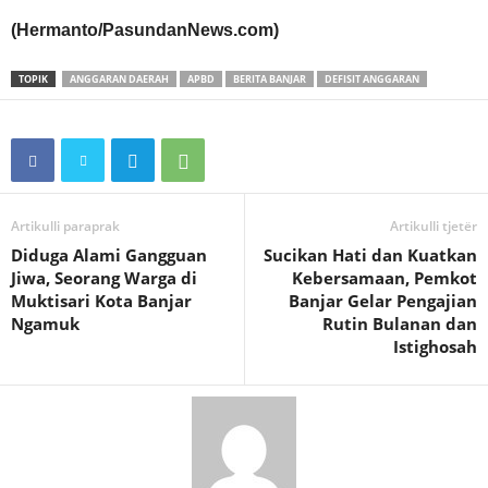
(Hermanto/PasundanNews.com)
TOPIK
ANGGARAN DAERAH
APBD
BERITA BANJAR
DEFISIT ANGGARAN
Artikulli paraprak
Artikulli tjetër
Diduga Alami Gangguan
Sucikan Hati dan Kuatkan
Jiwa, Seorang Warga di
Kebersamaan, Pemkot
Muktisari Kota Banjar
Banjar Gelar Pengajian
Ngamuk
Rutin Bulanan dan
Istighosah