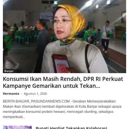
Banjar
Konsumsi Ikan Masih Rendah, DPR RI Perkuat
Kampanye Gemarikan untuk Tekan...
Hermanto
-
Agustus 1, 2026
BERITA BANJAR, PASUNDANNEWS.COM - Gerakan Memasyarakatkan
Makan Ikan (Gemarikan) kembali digelorakan di Kota Banjar sebagai upaya
meningkatkan konsumsi protein hewani, mencegah stunting, sekaligus
memperkuat...
Bupati Herdiat Tekankan Kolaborasi