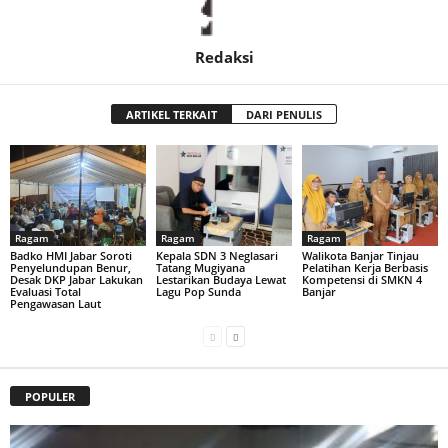
Redaksi
ARTIKEL TERKAIT
DARI PENULIS
Ragam
Ragam
Ragam
Badko HMI Jabar Soroti
Kepala SDN 3 Neglasari
Walikota Banjar Tinjau
Penyelundupan Benur,
Tatang Mugiyana
Pelatihan Kerja Berbasis
Desak DKP Jabar Lakukan
Lestarikan Budaya Lewat
Kompetensi di SMKN 4
Evaluasi Total
Lagu Pop Sunda
Banjar
Pengawasan Laut
POPULER