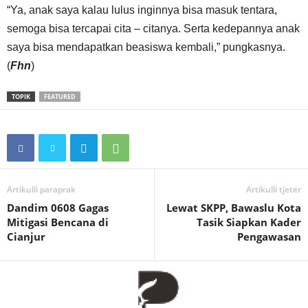
“Ya, anak saya kalau lulus inginnya bisa masuk tentara,
semoga bisa tercapai cita – citanya. Serta kedepannya anak
saya bisa mendapatkan beasiswa kembali,” pungkasnya.
(
Fhn
)
TOPIK
FEATURED
Artikulli paraprak
Artikulli tjetër
Dandim 0608 Gagas
Lewat SKPP, Bawaslu Kota
Mitigasi Bencana di
Tasik Siapkan Kader
Cianjur
Pengawasan