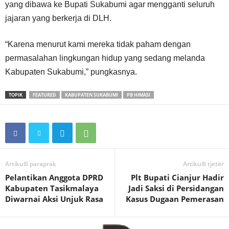
yang dibawa ke Bupati Sukabumi agar mengganti seluruh
jajaran yang berkerja di DLH.
“Karena menurut kami mereka tidak paham dengan
permasalahan lingkungan hidup yang sedang melanda
Kabupaten Sukabumi,” pungkasnya.
TOPIK
FEATURED
KABUPATEN SUKABUMI
PB HIMASI
Artikulli paraprak
Artikulli tjetër
Pelantikan Anggota DPRD
Plt Bupati Cianjur Hadir
Kabupaten Tasikmalaya
Jadi Saksi di Persidangan
Diwarnai Aksi Unjuk Rasa
Kasus Dugaan Pemerasan