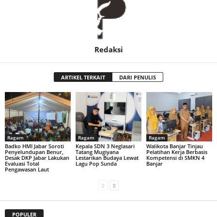
Redaksi
ARTIKEL TERKAIT
DARI PENULIS
Ragam
Ragam
Ragam
Badko HMI Jabar Soroti
Kepala SDN 3 Neglasari
Walikota Banjar Tinjau
Penyelundupan Benur,
Tatang Mugiyana
Pelatihan Kerja Berbasis
Desak DKP Jabar Lakukan
Lestarikan Budaya Lewat
Kompetensi di SMKN 4
Evaluasi Total
Lagu Pop Sunda
Banjar
Pengawasan Laut
POPULER