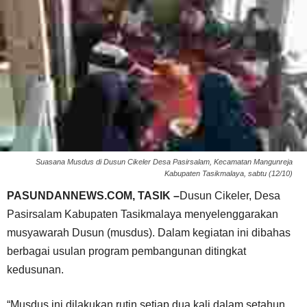
Suasana Musdus di Dusun Cikeler Desa Pasirsalam, Kecamatan Mangunreja
Kabupaten Tasikmalaya, sabtu (12/10)
PASUNDANNEWS.COM, TASIK –
Dusun Cikeler, Desa
Pasirsalam Kabupaten Tasikmalaya menyelenggarakan
musyawarah Dusun (musdus). Dalam kegiatan ini dibahas
berbagai usulan program pembangunan ditingkat
kedusunan.
“Musdus ini dilakukan rutin setiap dua kali dalam setahun,