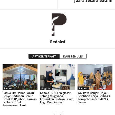
Juara Secara Bathin
Redaksi
ARTIKEL TERKAIT
DARI PENULIS
Ragam
Ragam
Ragam
Badko HMI Jabar Soroti
Kepala SDN 3 Neglasari
Walikota Banjar Tinjau
Penyelundupan Benur,
Tatang Mugiyana
Pelatihan Kerja Berbasis
Desak DKP Jabar Lakukan
Lestarikan Budaya Lewat
Kompetensi di SMKN 4
Evaluasi Total
Lagu Pop Sunda
Banjar
Pengawasan Laut