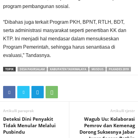
program pembangunan sosial.
“Dibahas juga terkait Program PKH, BPNT, RTLH, BDT,
serta administrasi masyarakat seperti penertiban KK dan
KTP. Ini menjadi hal mendasar dalam mensukseskan
Program Pemerintah, sehingga harus senantiasa di
evaluasi,” Tandasnya.
TOPIK
DESA PASIRSALAM
KABUPATEN TASIKMALAYA
MUSDUS
PILKADES 2019
Artikulli paraprak
Artikulli tjetër
Deteksi Dini Penyakit
Wagub Uu: Kolaborasi
Tidak Menular Melalui
Pemrov dan Kemenag
Pusbindu
Dorong Suksesnya Jabar