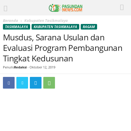
Beranda
Kabupaten Tasikmalaya
TASIKMALAYA
KABUPATEN TASIKMALAYA
RAGAM
Musdus, Sarana Usulan dan
Evaluasi Program Pembangunan
Tingkat Kedusunan
Penulis
Redaksi
-
Oktober 12, 2019