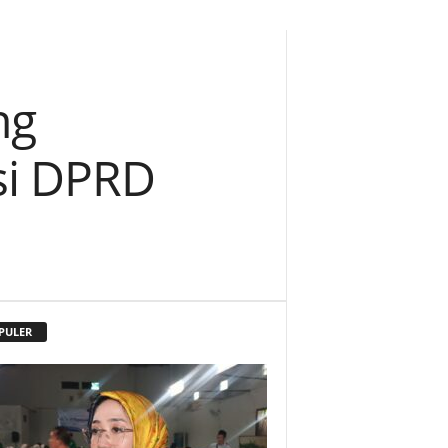
ng
si DPRD
PULER