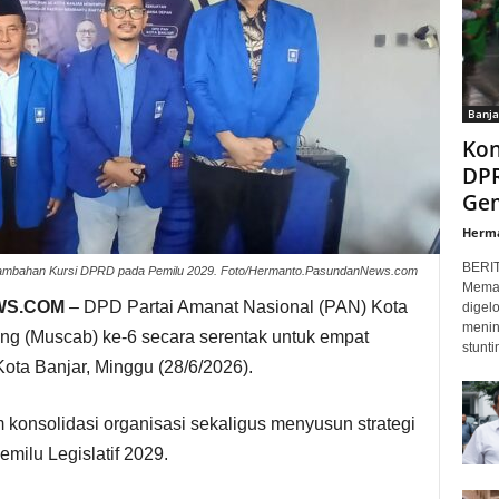
Banja
Kon
DPR
Gem
Herm
BERI
ik Tambahan Kursi DPRD pada Pemilu 2029. Foto/Hermanto.PasundanNews.com
Memas
WS.COM
– DPD Partai Amanat Nasional (PAN) Kota
digel
menin
g (Muscab) ke-6 secara serentak untuk empat
stunti
ta Banjar, Minggu (28/6/2026).
konsolidasi organisasi sekaligus menyusun strategi
milu Legislatif 2029.