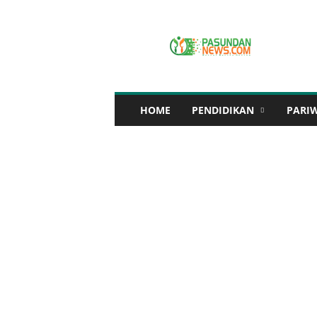
P
A
S
U
N
D
A
HOME
PENDIDIKAN
PARI
N
N
E
W
S