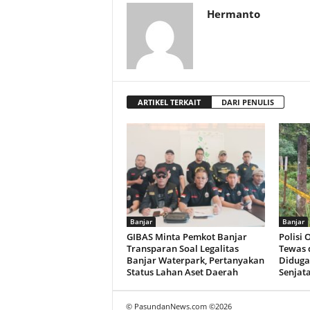
Hermanto
ARTIKEL TERKAIT
DARI PENULIS
Banjar
Banjar
GIBAS Minta Pemkot Banjar
Polisi
Transparan Soal Legalitas
Tewas 
Banjar Waterpark, Pertanyakan
Diduga
Status Lahan Aset Daerah
Senjat
© PasundanNews.com ©
2026