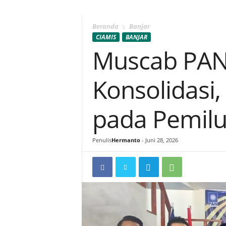
Beranda
Banjar
CIAMIS
BANJAR
Muscab PAN 
Konsolidasi
pada Pemilu
Penulis
Hermanto
-
Juni 28, 2026