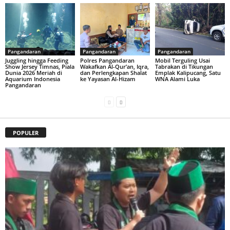
Pangandaran
Pangandaran
Pangandaran
Juggling hingga Feeding
Polres Pangandaran
Mobil Terguling Usai
Show Jersey Timnas, Piala
Wakafkan Al-Qur’an, Iqra,
Tabrakan di Tikungan
Dunia 2026 Meriah di
dan Perlengkapan Shalat
Emplak Kalipucang, Satu
Aquarium Indonesia
ke Yayasan Al-Hizam
WNA Alami Luka
Pangandaran
POPULER