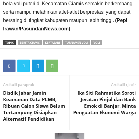
bola voli puteri di Kecamatan Ciamis semakin berkembang
serta mampu melahirkan atlet-atlet berprestasi yang dapat
bersaing di tingkat kabupaten maupun lebih tinggi.
(Pepi
Irawan/PasundanNews.com)
TOPIK
BERITA CIAMIS
KERTASARI
TURNAMEN VOLI
VOLI
Artikulli paraprak
Artikulli tjetër
Disdik Jabar Jamin
Ika Siti Rahmatika Soroti
Keamanan Data PCMB,
Jeratan Pinjol dan Bank
Ribuan Calon Siswa Belum
Emok di Banjar, Minta
Tertampung Disiapkan
Penguatan Ekonomi Warga
Alternatif Pendidikan