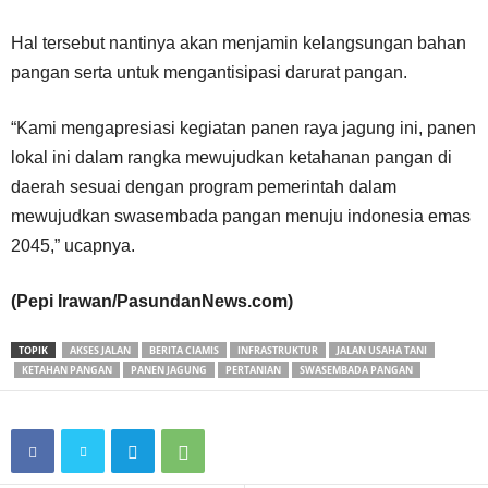
Hal tersebut nantinya akan menjamin kelangsungan bahan
pangan serta untuk mengantisipasi darurat pangan.
“Kami mengapresiasi kegiatan panen raya jagung ini, panen
lokal ini dalam rangka mewujudkan ketahanan pangan di
daerah sesuai dengan program pemerintah dalam
mewujudkan swasembada pangan menuju indonesia emas
2045,” ucapnya.
(Pepi Irawan/PasundanNews.com)
TOPIK
AKSES JALAN
BERITA CIAMIS
INFRASTRUKTUR
JALAN USAHA TANI
KETAHAN PANGAN
PANEN JAGUNG
PERTANIAN
SWASEMBADA PANGAN