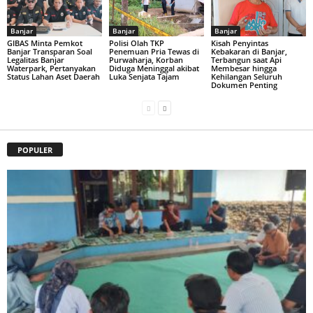
Banjar
Banjar
Banjar
GIBAS Minta Pemkot
Polisi Olah TKP
Kisah Penyintas
Banjar Transparan Soal
Penemuan Pria Tewas di
Kebakaran di Banjar,
Legalitas Banjar
Purwaharja, Korban
Terbangun saat Api
Waterpark, Pertanyakan
Diduga Meninggal akibat
Membesar hingga
Status Lahan Aset Daerah
Luka Senjata Tajam
Kehilangan Seluruh
Dokumen Penting
POPULER