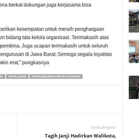
ena berkat dukungan juga kerjasama bisa
iberikan kesempatan untuk meraih penghargaan
 bidang tata kelola organisasi. Terimakasih atas
r, pembina. Juga ucapan terimakasih untuk seluruh
engurusan di Jawa Barat. Semoga segala loyalitas
kin erat,” pungkasnya
AT
IPPNU JABAR
PENGHARGAAN DISPORA PROVINSI
Artikulli tjetër
Tagih Janji Hadirkan Walikota,