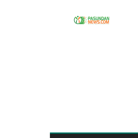
P
A
S
U
N
D
A
N
N
E
W
S