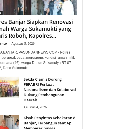
r
res Banjar Siapkan Renovasi
ah Warga Sukamukti yang
ris Roboh, Kapolres...
anto
-
Agustus 5, 2026
TA BANJAR, PASUNDANNEWS.COM - Polres
r bergerak cepat merespons kondisi rumah milik
Permana (46), warga Dusun Sukamulya RT 07
, Desa Sukamukti,...
Sekda Ciamis Dorong
PEPABRI Perkuat
Nasionalisme dan Kolaborasi
Dukung Pembangunan
Daerah
Agustus 4, 2026
Kisah Penyintas Kebakaran di
Banjar, Terbangun saat Api
Membesar hingga