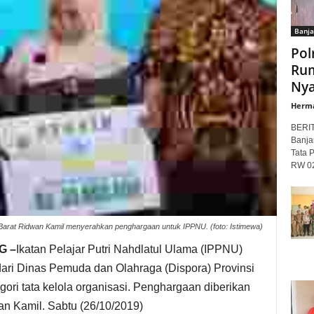
Banja
Pol
Rum
Nya
Herm
BERI
Banja
Tata 
RW 02
arat Ridwan Kamil menyerahkan penghargaan untuk IPPNU. (foto: Istimewa)
G –
Ikatan Pelajar Putri Nahdlatul Ulama (IPPNU)
ri Dinas Pemuda dan Olahraga (Dispora) Provinsi
ori tata kelola organisasi. Penghargaan diberikan
n Kamil. Sabtu (26/10/2019)