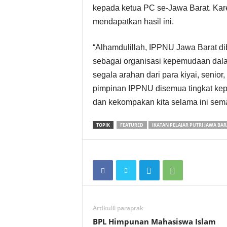
kepada ketua PC se-Jawa Barat. Kar
mendapatkan hasil ini.
“Alhamdulillah, IPPNU Jawa Barat d
sebagai organisasi kepemudaan dalam
segala arahan dari para kiyai, senio
pimpinan IPPNU disemua tingkat kep
dan kekompakan kita selama ini sema
TOPIK
FEATURED
IKATAN PELAJAR PUTRI JAWA BAR
Artikulli paraprak
BPL Himpunan Mahasiswa Islam