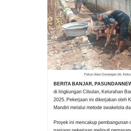
Fokus Atasi Genangan Air, Kelu
BERITA BANJAR, PASUNDANNE
di lingkungan Cibulan, Kelurahan Ba
2025. Pekerjaan ini dikerjakan oleh
Mandiri melalui metode swakelola dan
Proyek ini mencakup pembangunan di s
panjang pekerjaan meliputi pemasan