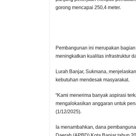
gorong mencapai 250,4 meter.
Pembangunan ini merupakan bagian d
meningkatkan kualitas infrastruktur d
Lurah Banjar, Sukmana, menjelaska
kebutuhan mendesak masyarakat.
“Kami menerima banyak aspirasi terka
mengalokasikan anggaran untuk penan
(1/12/2025).
Ia menambahkan, dana pembangunan 
Daerah (APBD) Kota Banjar tahun 2