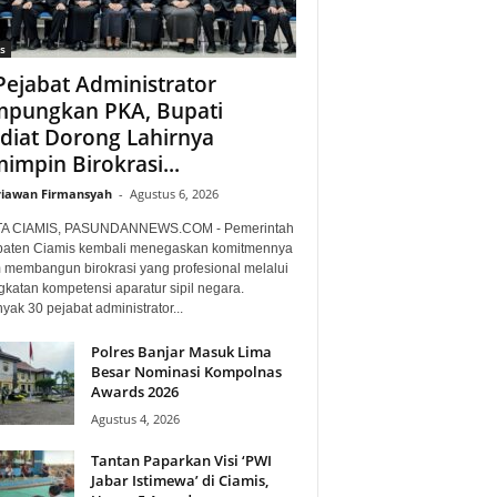
s
Pejabat Administrator
pungkan PKA, Bupati
diat Dorong Lahirnya
impin Birokrasi...
iawan Firmansyah
-
Agustus 6, 2026
TA CIAMIS, PASUNDANNEWS.COM - Pemerintah
aten Ciamis kembali menegaskan komitmennya
 membangun birokrasi yang profesional melalui
gkatan kompetensi aparatur sipil negara.
ak 30 pejabat administrator...
Polres Banjar Masuk Lima
Besar Nominasi Kompolnas
Awards 2026
Agustus 4, 2026
Tantan Paparkan Visi ‘PWI
Jabar Istimewa’ di Ciamis,