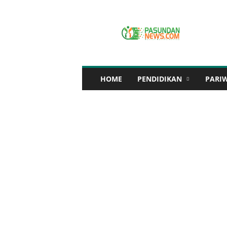
P
A
S
U
N
D
A
HOME
PENDIDIKAN
PARI
N
N
E
W
S