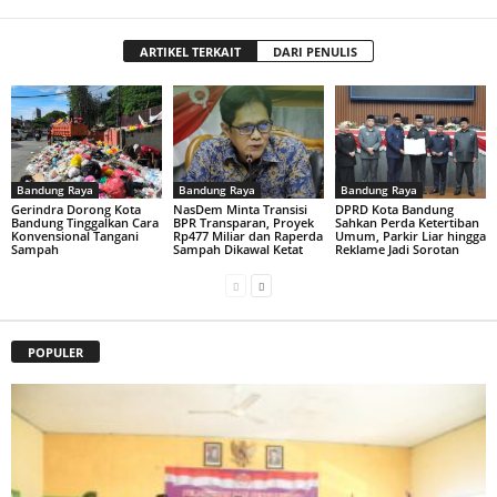
ARTIKEL TERKAIT
DARI PENULIS
Bandung Raya
Bandung Raya
Bandung Raya
Gerindra Dorong Kota
NasDem Minta Transisi
DPRD Kota Bandung
Bandung Tinggalkan Cara
BPR Transparan, Proyek
Sahkan Perda Ketertiban
Konvensional Tangani
Rp477 Miliar dan Raperda
Umum, Parkir Liar hingga
Sampah
Sampah Dikawal Ketat
Reklame Jadi Sorotan
POPULER