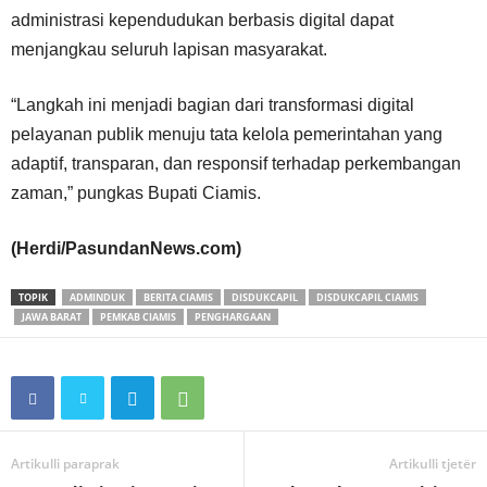
administrasi kependudukan berbasis digital dapat
menjangkau seluruh lapisan masyarakat.
“Langkah ini menjadi bagian dari transformasi digital
pelayanan publik menuju tata kelola pemerintahan yang
adaptif, transparan, dan responsif terhadap perkembangan
zaman,” pungkas Bupati Ciamis.
(Herdi/PasundanNews.com)
TOPIK
ADMINDUK
BERITA CIAMIS
DISDUKCAPIL
DISDUKCAPIL CIAMIS
JAWA BARAT
PEMKAB CIAMIS
PENGHARGAAN
Artikulli paraprak
Artikulli tjetër