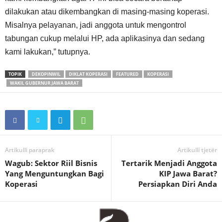
dilakukan atau dikembangkan di masing-masing koperasi.
Misalnya pelayanan, jadi anggota untuk mengontrol
tabungan cukup melalui HP, ada aplikasinya dan sedang
kami lakukan,” tutupnya.
TOPIK
DEKOPINWIL
DIKLAT KOPERASI
FEATURED
KOPERASI
WAKIL GUBERNUR JAWA BARAT
Artikulli paraprak
Artikulli tjetër
Wagub: Sektor Riil Bisnis
Tertarik Menjadi Anggota
Yang Menguntungkan Bagi
KIP Jawa Barat?
Koperasi
Persiapkan Diri Anda