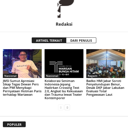
Redaksi
ARTIKEL TERKAIT
DARI PENULIS
Nasional
Nasional
Ragam
JMSI Sumut Apresiasi
Kolaborasi Seniman
Badko HMI Jabar Soroti
Sikap Tegas Dewan Pers
Indonesia-Jepang
Penyelundupan Benur,
dan PWI Menyikapi
Hadirkan Crossing Text
Desak DKP Jabar Lakukan
Pernyataan Hotman Paris
2.0, Angkat Isu Kekuasaan
Evaluasi Total
terhadap Wartawan
dan Trauma lewat Teater
Pengawasan Laut
Kontemporer
POPULER