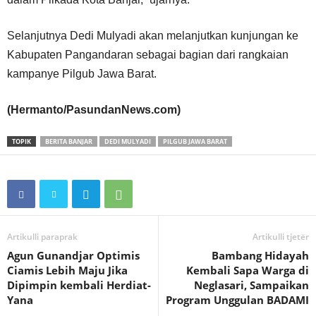
Selanjutnya Dedi Mulyadi akan melanjutkan kunjungan ke
Kabupaten Pangandaran sebagai bagian dari rangkaian
kampanye Pilgub Jawa Barat.
(Hermanto/PasundanNews.com)
TOPIK
BERITA BANJAR
DEDI MULYADI
PILGUB JAWA BARAT
Artikulli paraprak
Artikulli tjetër
Agun Gunandjar Optimis
Bambang Hidayah
Ciamis Lebih Maju Jika
Kembali Sapa Warga di
Dipimpin kembali Herdiat-
Neglasari, Sampaikan
Yana
Program Unggulan BADAMI