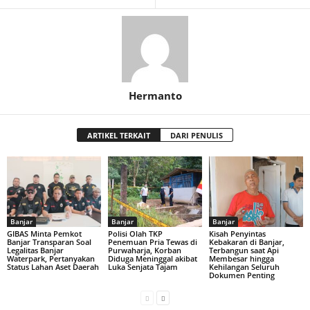
Hermanto
ARTIKEL TERKAIT
DARI PENULIS
Banjar
Banjar
Banjar
GIBAS Minta Pemkot
Polisi Olah TKP
Kisah Penyintas
Banjar Transparan Soal
Penemuan Pria Tewas di
Kebakaran di Banjar,
Legalitas Banjar
Purwaharja, Korban
Terbangun saat Api
Waterpark, Pertanyakan
Diduga Meninggal akibat
Membesar hingga
Status Lahan Aset Daerah
Luka Senjata Tajam
Kehilangan Seluruh
Dokumen Penting