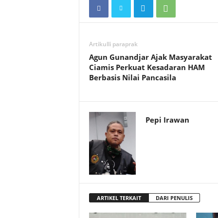
Artikulli paraprak
Agun Gunandjar Ajak Masyarakat
Ciamis Perkuat Kesadaran HAM
Berbasis Nilai Pancasila
Pepi Irawan
ARTIKEL TERKAIT
DARI PENULIS