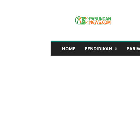
P
A
S
U
N
D
A
HOME
PENDIDIKAN
PARI
N
N
E
W
S