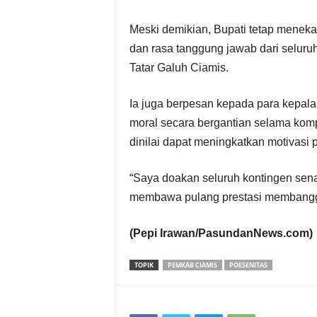
Meski demikian, Bupati tetap menek
dan rasa tanggung jawab dari seluruh
Tatar Galuh Ciamis.
Ia juga berpesan kepada para kepal
moral secara bergantian selama komp
dinilai dapat meningkatkan motivasi pa
“Saya doakan seluruh kontingen sen
membawa pulang prestasi membangg
(Pepi Irawan/PasundanNews.com)
TOPIK
PEMKAB CIAMIS
POESENITAS