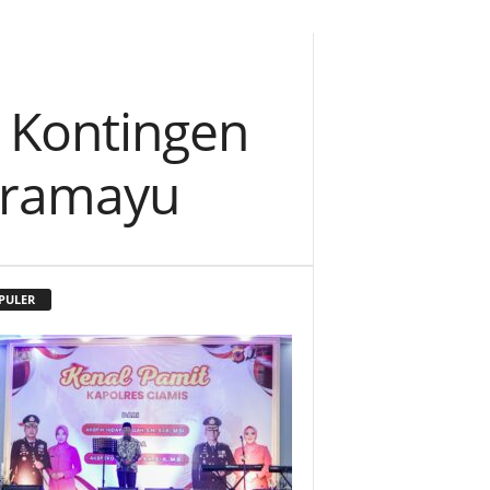
 Kontingen
ndramayu
PULER