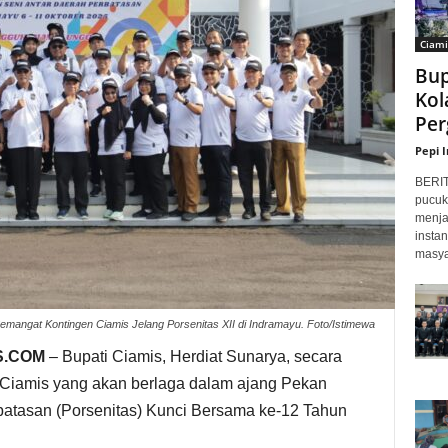
Ciami
Bup
Kol
Per
Pepi 
BERI
pucuk
menja
insta
masyar
emangat Kontingen Ciamis Jelang Porsenitas XII di Indramayu. Foto/Istimewa
S.COM
– Bupati Ciamis, Herdiat Sunarya, secara
Ciamis yang akan berlaga dalam ajang Pekan
batasan (Porsenitas) Kunci Bersama ke-12 Tahun