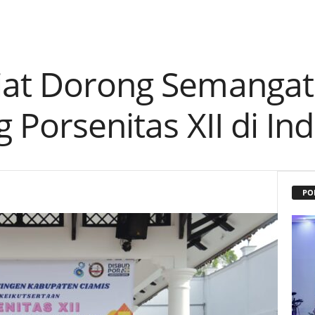
iat Dorong Semangat
g Porsenitas XII di I
PO