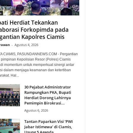
s
ati Herdiat Tekankan
aborasi Forkopimda pada
gantian Kapolres Ciamis
Irawan
-
Agustus 4, 2026
TA CIAMIS, PASUNDANNEWS.COM - Pergantian
 pimpinan Kepolisian Resor (Polres) Ciamis
di momentum untuk memperkuat sinergi antar
nsi dalam menjaga keamanan dan ketertiban
akat. Hal...
30 Pejabat Administrator
Rampungkan PKA, Bupati
Herdiat Dorong Lahirnya
Pemimpin Birokrasi...
Agustus 6, 2026
Tantan Paparkan Visi ‘PWI
Jabar Istimewa’ di Ciamis,
Usung 5 Agenda...