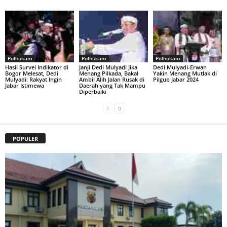
Polhukam
Polhukam
Polhukam
Hasil Survei Indikator di
Janji Dedi Mulyadi Jika
Dedi Mulyadi-Erwan
Bogor Melesat, Dedi
Menang Pilkada, Bakal
Yakin Menang Mutlak di
Mulyadi: Rakyat Ingin
Ambil Alih Jalan Rusak di
Pilgub Jabar 2024
Jabar Istimewa
Daerah yang Tak Mampu
Diperbaiki
POPULER