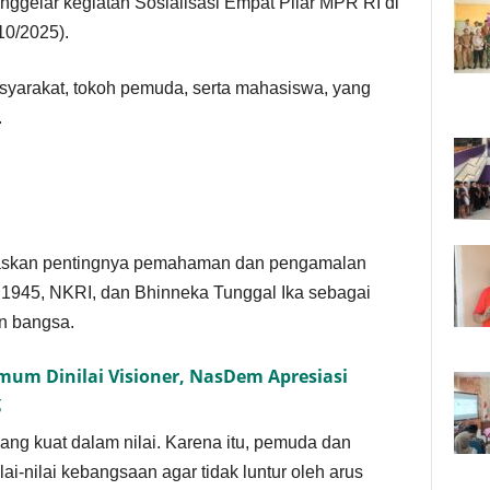
ggelar kegiatan Sosialisasi Empat Pilar MPR RI di
10/2025).
asyarakat, tokoh pemuda, serta mahasiswa, yang
.
askan pentingnya pemahaman dan pengamalan
1945, NKRI, dan Bhinneka Tunggal Ika sebagai
n bangsa.
mum Dinilai Visioner, NasDem Apresiasi
g
ng kuat dalam nilai. Karena itu, pemuda dan
i-nilai kebangsaan agar tidak luntur oleh arus