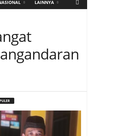
NASIONAL
LAINNYA
angat
Pangandaran
PULER