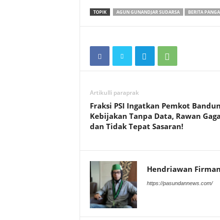
TOPIK
AGUN GUNANDJAR SUDARSA
BERITA PANG
Artikulli paraprak
Fraksi PSI Ingatkan Pemkot Bandun
Kebijakan Tanpa Data, Rawan Gaga
dan Tidak Tepat Sasaran!
Hendriawan Firma
https://pasundannews.com/