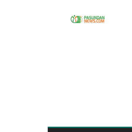
P
A
S
U
N
D
A
N
N
E
W
S