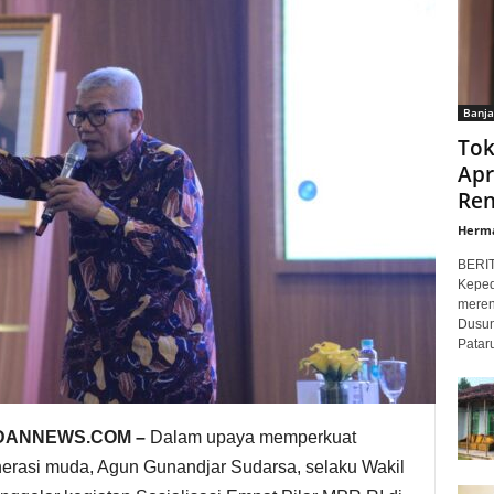
Banja
Tok
Apr
Ren
Herm
BERI
Keped
meren
Dusun
Patar
DANNEWS.COM –
Dalam upaya memperkuat
nerasi muda, Agun Gunandjar Sudarsa, selaku Wakil