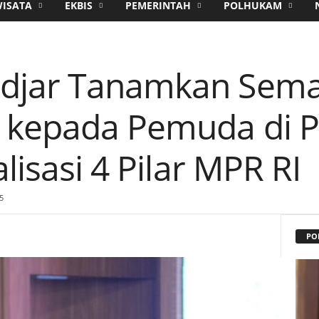
WISATA
EKBIS
PEMERINTAH
POLHUKAM
djar Tanamkan Sem
 kepada Pemuda di 
lisasi 4 Pilar MPR RI
5
PO