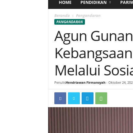
HOME
PENDIDIKAN
PARI
Beranda
Pangandaran
PANGANDARAN
Agun Gunan
Kebangsaan
Melalui Sosia
Penulis
Hendriawan Firmansyah
-
Oktober 24, 202