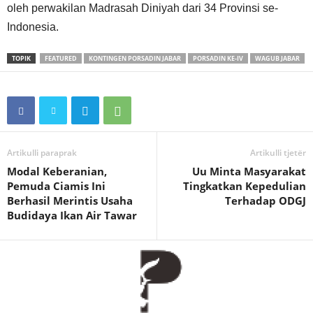
oleh perwakilan Madrasah Diniyah dari 34 Provinsi se-
Indonesia.
TOPIK
FEATURED
KONTINGEN PORSADIN JABAR
PORSADIN KE-IV
WAGUB JABAR
Artikulli paraprak
Artikulli tjetër
Modal Keberanian,
Uu Minta Masyarakat
Pemuda Ciamis Ini
Tingkatkan Kepedulian
Berhasil Merintis Usaha
Terhadap ODGJ
Budidaya Ikan Air Tawar