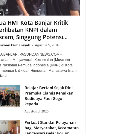
r
ua HMI Kota Banjar Kritik
erlibatan KNPI dalam
cam, Singgung Potensi...
iawan Firmansyah
-
Agustus 5, 2026
TA BANJAR, PASUNDANNEWS.COM -
sanaan Musyawarah Kecamatan (Muscam)
e Nasional Pemuda Indonesia (KNPI) di Kota
r menuai kritik dari Himpunan Mahasiswa Islam
Kota...
Belajar Bertani Sejak Dini,
Pramuka Ciamis Kenalkan
Budidaya Padi Gogo
kepada...
Agustus 8, 2026
Perkuat Standar Pelayanan
bagi Masyarakat, Kecamatan
Langensari Gelar Forum