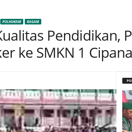
POLHUKAM
RAGAM
ualitas Pendidikan, P
ker ke SMKN 1 Cipan
PO