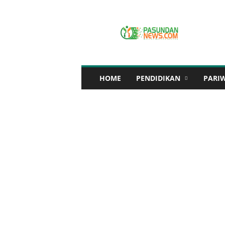
P
A
S
U
N
D
A
HOME
PENDIDIKAN
PARI
N
N
E
W
S