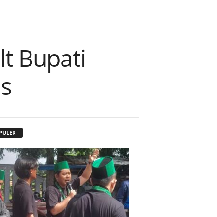
lt Bupati
as
PULER