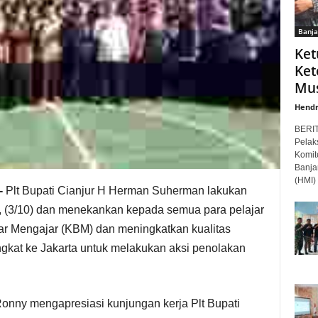
Banja
Ket
Ket
Mus
Hendr
BERI
Pelak
Komit
Banja
(HMI) 
-
Plt Bupati Cianjur H Herman Suherman lakukan
 (3/10) dan menekankan kepada semua para pelajar
jar Mengajar (KBM) dan meningkatkan kualitas
ngkat ke Jakarta untuk melakukan aksi penolakan
ny mengapresiasi kunjungan kerja Plt Bupati