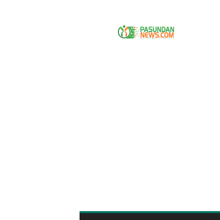
P
A
S
U
N
D
A
N
N
E
W
S