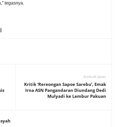
,” tegasnya.
Artikulli tjetër
Kritik ‘Rereongan Sapoe Sarebu’, Emak
is
Irna ASN Pangandaran Diundang Dedi
Mulyadi ke Lembur Pakuan
nsyah