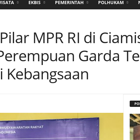
WISATA
EKBIS
PEMERINTAH
POLHUKAM
 Pilar MPR RI di Ciam
 Perempuan Garda T
ai Kebangsaan
PO