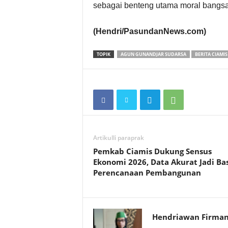
sebagai benteng utama moral bangsa
(Hendri/PasundanNews.com)
TOPIK
AGUN GUNANDJAR SUDARSA
BERITA CIAMIS
Artikulli paraprak
Pemkab Ciamis Dukung Sensus
Ekonomi 2026, Data Akurat Jadi Bas
Perencanaan Pembangunan
Hendriawan Firma