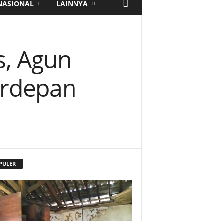
NASIONAL
LAINNYA
is, Agun
erdepan
PULER