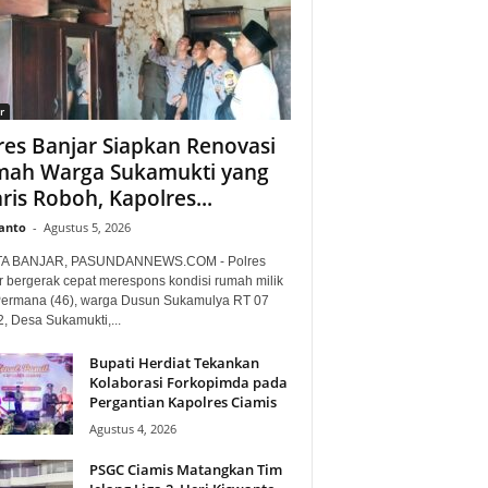
r
res Banjar Siapkan Renovasi
ah Warga Sukamukti yang
ris Roboh, Kapolres...
anto
-
Agustus 5, 2026
TA BANJAR, PASUNDANNEWS.COM - Polres
r bergerak cepat merespons kondisi rumah milik
Permana (46), warga Dusun Sukamulya RT 07
, Desa Sukamukti,...
Bupati Herdiat Tekankan
Kolaborasi Forkopimda pada
Pergantian Kapolres Ciamis
Agustus 4, 2026
PSGC Ciamis Matangkan Tim