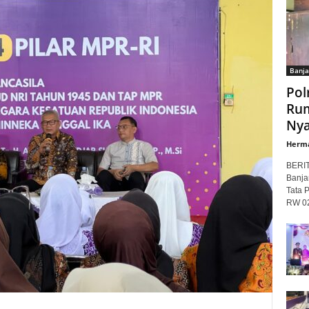
Banja
Pol
Rum
Nya
Herm
BERI
Banja
Tata 
RW 02