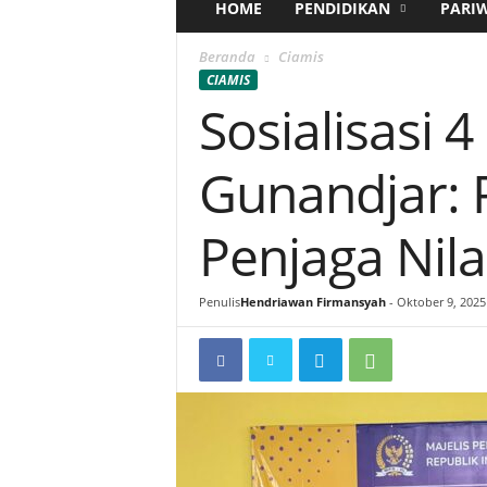
HOME
PENDIDIKAN
PARI
Beranda
Ciamis
CIAMIS
Sosialisasi 4
Gunandjar:
Penjaga Nil
Penulis
Hendriawan Firmansyah
-
Oktober 9, 2025