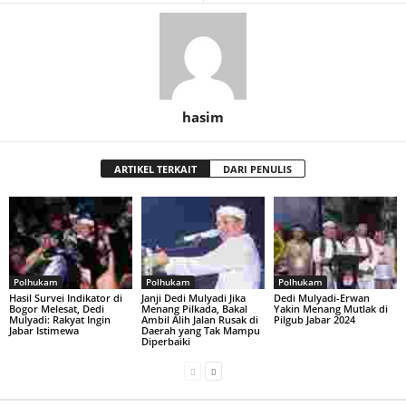
hasim
ARTIKEL TERKAIT
DARI PENULIS
Polhukam
Polhukam
Polhukam
Hasil Survei Indikator di
Janji Dedi Mulyadi Jika
Dedi Mulyadi-Erwan
Bogor Melesat, Dedi
Menang Pilkada, Bakal
Yakin Menang Mutlak di
Mulyadi: Rakyat Ingin
Ambil Alih Jalan Rusak di
Pilgub Jabar 2024
Jabar Istimewa
Daerah yang Tak Mampu
Diperbaiki