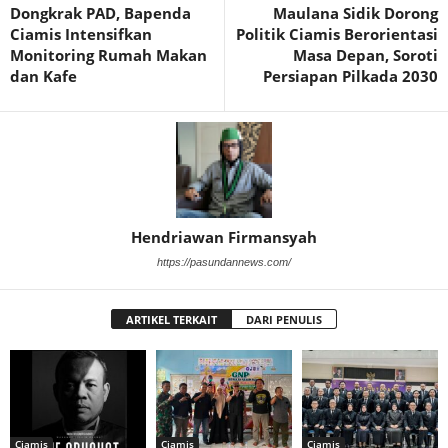
Dongkrak PAD, Bapenda
Maulana Sidik Dorong
Ciamis Intensifkan
Politik Ciamis Berorientasi
Monitoring Rumah Makan
Masa Depan, Soroti
dan Kafe
Persiapan Pilkada 2030
Hendriawan Firmansyah
https://pasundannews.com/
ARTIKEL TERKAIT
DARI PENULIS
Ciamis
Ciamis
Ciamis