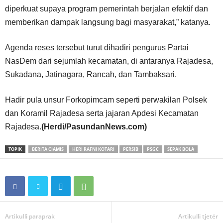
diperkuat supaya program pemerintah berjalan efektif dan
memberikan dampak langsung bagi masyarakat,” katanya.
Agenda reses tersebut turut dihadiri pengurus Partai
NasDem dari sejumlah kecamatan, di antaranya Rajadesa,
Sukadana, Jatinagara, Rancah, dan Tambaksari.
Hadir pula unsur Forkopimcam seperti perwakilan Polsek
dan Koramil Rajadesa serta jajaran Apdesi Kecamatan
Rajadesa.
(Herdi/PasundanNews.com)
TOPIK
BERITA CIAMIS
HERI RAFNI KOTARI
PERSIB
PSGC
SEPAK BOLA
Artikulli paraprak
Artikulli tjetër