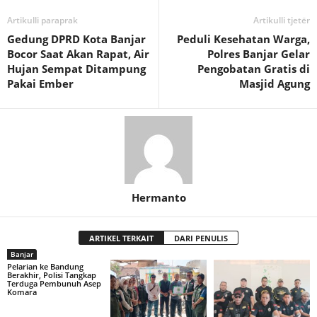
Artikulli paraprak
Artikulli tjetër
Gedung DPRD Kota Banjar
Peduli Kesehatan Warga,
Bocor Saat Akan Rapat, Air
Polres Banjar Gelar
Hujan Sempat Ditampung
Pengobatan Gratis di
Pakai Ember
Masjid Agung
Hermanto
ARTIKEL TERKAIT
DARI PENULIS
Banjar
Pelarian ke Bandung
Berakhir, Polisi Tangkap
Terduga Pembunuh Asep
Komara