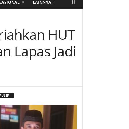
NASIONAL
LAINNYA
riahkan HUT
n Lapas Jadi
PULER