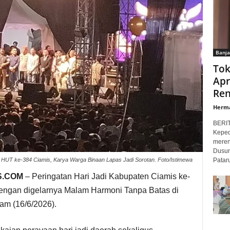
Banja
Tok
Apr
Ren
Herm
BERI
Keped
meren
Dusun
Patar
HUT ke-384 Ciamis, Karya Warga Binaan Lapas Jadi Sorotan. Foto/Istimewa
S.COM
– Peringatan Hari Jadi Kabupaten Ciamis ke-
engan digelarnya Malam Harmoni Tanpa Batas di
am (16/6/2026).