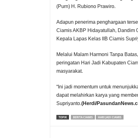
(Purn) H. Rubiono Prawiro.
Adapun penerima penghargaan terseb
Ciamis AKBP Hidayatullah, Dandim 061
Kepala Lapas Kelas IIB Ciamis Supri
Melalui Malam Harmoni Tanpa Batas
peringatan Hari Jadi Kabupaten Ciam
masyarakat.
“Ini jadi momentum untuk menunjukka
dapat melahirkan karya yang memberi
Supriyanto.
(Herdi/PasundanNews.
TOPIK
BERITA CIAMIS
HARI JADI CIAMIS