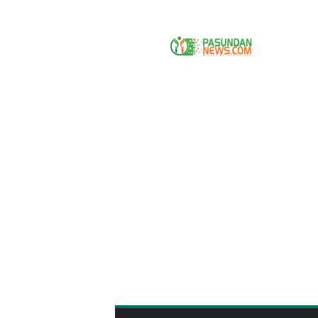
P
A
S
U
N
D
A
N
N
E
W
S