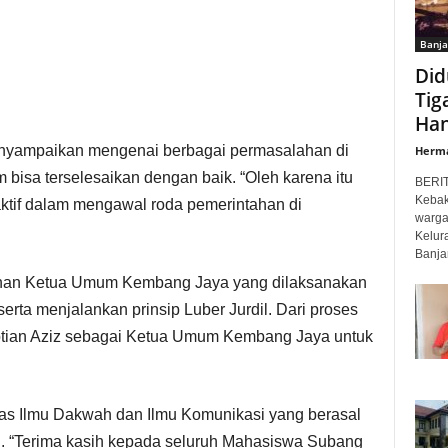
Banja
Did
Tig
Han
menyampaikan mengenai berbagai permasalahan di
Herm
isa terselesaikan dengan baik. “Oleh karena itu
BERI
Kebak
tif dalam mengawal roda pemerintahan di
warga
Kelur
Banjar,
ihan Ketua Umum Kembang Jaya yang dilaksanakan
erta menjalankan prinsip Luber Jurdil. Dari proses
Septian Aziz sebagai Ketua Umum Kembang Jaya untuk
s Ilmu Dakwah dan Ilmu Komunikasi yang berasal
 “Terima kasih kepada seluruh Mahasiswa Subang