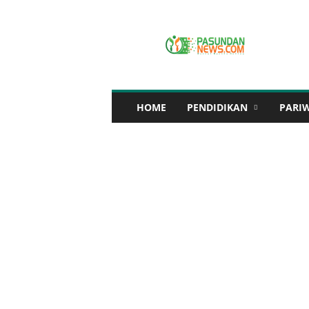
P
A
S
U
N
D
A
HOME
PENDIDIKAN
PARI
N
N
E
W
S