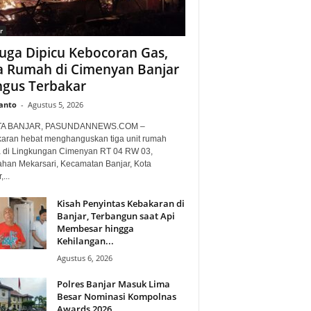
r
uga Dipicu Kebocoran Gas,
a Rumah di Cimenyan Banjar
gus Terbakar
anto
-
Agustus 5, 2026
TA BANJAR, PASUNDANNEWS.COM –
aran hebat menghanguskan tiga unit rumah
 di Lingkungan Cimenyan RT 04 RW 03,
ahan Mekarsari, Kecamatan Banjar, Kota
...
Kisah Penyintas Kebakaran di
Banjar, Terbangun saat Api
Membesar hingga
Kehilangan...
Agustus 6, 2026
Polres Banjar Masuk Lima
Besar Nominasi Kompolnas
Awards 2026