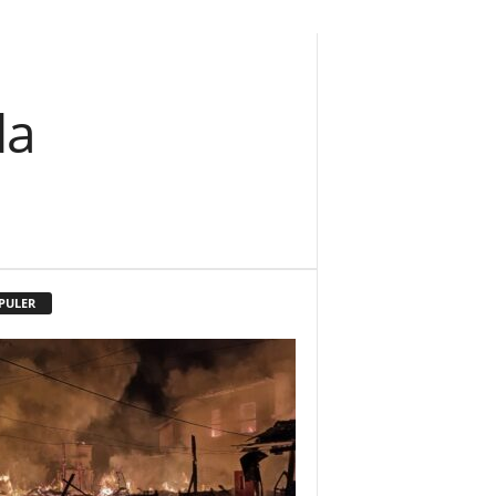
da
PULER