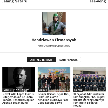
Jelang Nataru
Tae-yong
Hendriawan Firmansyah
https://pasundannews.com/
ARTIKEL TERKAIT
DARI PENULIS
Ciamis
Ciamis
Ciamis
Novel WBP Lapas Ciamis
Belajar Bertani Sejak Dini,
30 Pejabat Administrator
Diterjemahkan ke Enam
Pramuka Ciamis
Rampungkan PKA, Bupati
Bahasa, Penerbit Siapkan
Kenalkan Budidaya Padi
Herdiat Dorong Lahirnya
Agenda Bedah Buku
Gogo kepada Siswa
Pemimpin Birokrasi
Inovatif