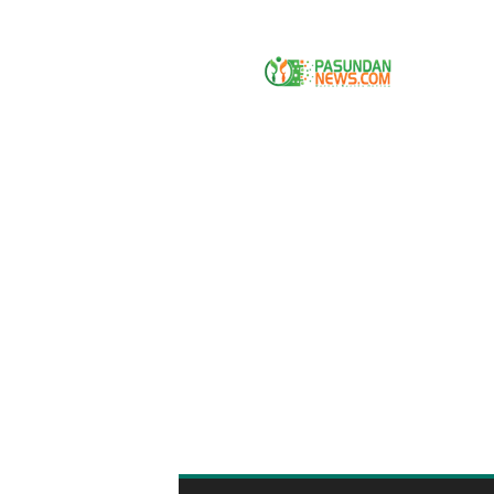
P
A
S
U
N
D
A
N
N
E
W
S