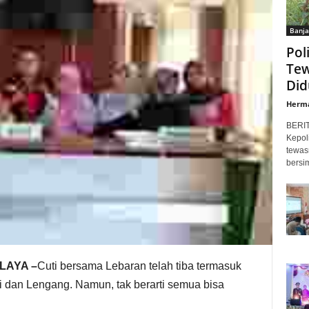
Banja
Pol
Tew
Did
Herm
BERI
Kepol
tewas
bersi
LAYA –
Cuti bersama Lebaran telah tiba termasuk
i dan Lengang. Namun, tak berarti semua bisa