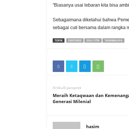
“Biasanya usai lebaran kita bisa ambil
Sebagaimana diketahui bahwa Pemeri
sebagai cuti bersama dalam rangka 
TOPIK
FEATURED
IDUL FITRI
TASIKMALAYA
Artikulli paraprak
Meraih Ketaqwaan dan Kemenang
Generasi Milenial
hasim