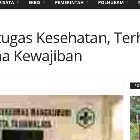
WISATA
EKBIS
PEMERINTAH
POLHUKAM
tugas Kesehatan, Ter
a Kewajiban
PO