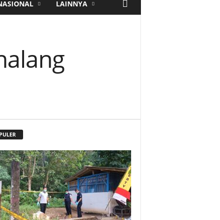
NASIONAL
LAINNYA
halang
PULER