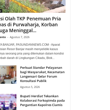
r
isi Olah TKP Penemuan Pria
as di Purwaharja, Korban
uga Meninggal...
anto
-
Agustus 7, 2026
TA BANJAR, PASUNDANNEWS.COM - Aparat
isian Resor Banjar masih menyelidiki kasus
nya seorang pria yang ditemukan dalam kondisi
mbah darah di Lingkungan Cikadu, Blok...
Perkuat Standar Pelayanan
bagi Masyarakat, Kecamatan
Langensari Gelar Forum
Konsultasi Publik
Agustus 5, 2026
Bupati Herdiat Tekankan
Kolaborasi Forkopimda pada
Pergantian Kapolres Ciamis