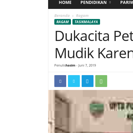
HOME
PENDIDIKAN
PARI
Beranda
Ragam
RAGAM
TASIKMALAYA
Dukacita Pe
Mudik Karen
Penulis
hasim
-
Juni 7, 2019