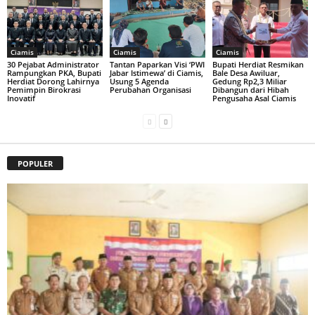
Ciamis
Ciamis
Ciamis
30 Pejabat Administrator
Tantan Paparkan Visi ‘PWI
Bupati Herdiat Resmikan
Rampungkan PKA, Bupati
Jabar Istimewa’ di Ciamis,
Bale Desa Awiluar,
Herdiat Dorong Lahirnya
Usung 5 Agenda
Gedung Rp2,3 Miliar
Pemimpin Birokrasi
Perubahan Organisasi
Dibangun dari Hibah
Inovatif
Pengusaha Asal Ciamis
POPULER