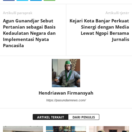
Artikulli paraprak
Artikulli tjetër
Agun Gunandjar Sebut
Kejari Kota Banjar Perkuat
Pertanian sebagai Basis
Sinergi dengan Media
Kedaulatan Negara dan
Lewat Ngopi Bersama
Implementasi Nyata
Jurnalis
Pancasila
Hendriawan Firmansyah
https://pasundannews.com/
ARTIKEL TERKAIT
DARI PENULIS